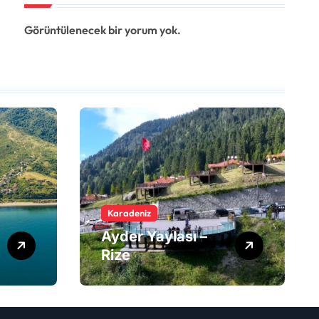
Görüntülenecek bir yorum yok.
Karadeniz
Ayder Yaylası –
Rize