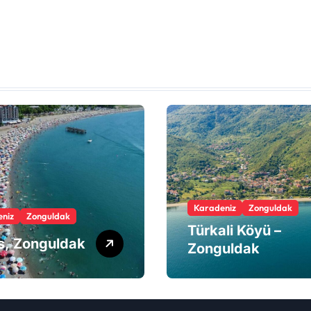
Karadeniz
Zonguldak
niz
Zonguldak
Türkali Köyü –
os, Zonguldak
Zonguldak