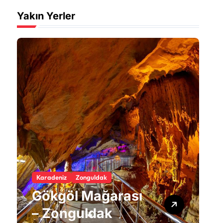
Yakın Yerler
Karadeniz
Zonguldak
Gökgöl Mağarası
K
F
– Zonguldak