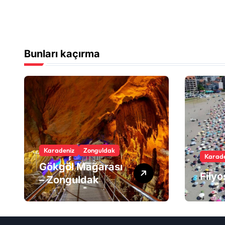
Bunları kaçırma
Karadeniz
Zonguldak
Karade
Gökgöl Mağarası
Fily
– Zonguldak