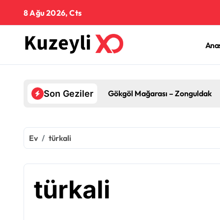
İçeriğe
8 Ağu 2026, Cts
geç
Ana
Gökgöl Mağarası – Zonguldak
Son Geziler
Ev
türkali
türkali