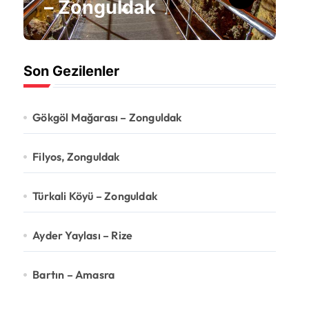
F
– Zonguldak
Son Gezilenler
Gökgöl Mağarası – Zonguldak
Filyos, Zonguldak
Türkali Köyü – Zonguldak
Ayder Yaylası – Rize
Bartın – Amasra