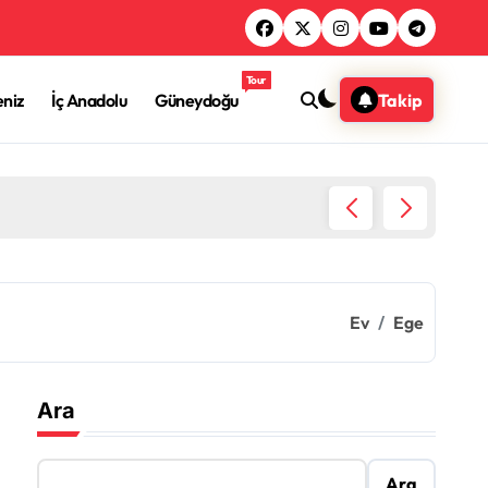
Tour
niz
İç Anadolu
Güneydoğu
Takip
Filyos,
Ev
Ege
Ara
Ara