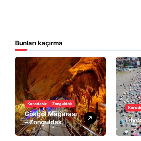
Bunları kaçırma
Karadeniz
Zonguldak
Karade
Gökgöl Mağarası
Fily
– Zonguldak