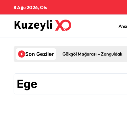
İçeriğe
8 Ağu 2026, Cts
geç
Ana
Gökgöl Mağarası – Zonguldak
Son Geziler
Ege