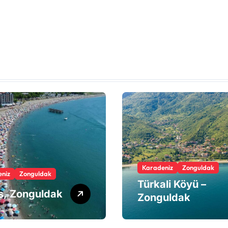
Karadeniz
Zonguldak
niz
Zonguldak
Türkali Köyü –
os, Zonguldak
Zonguldak