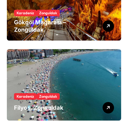
Karadeniz
Zonguldak
Gökgöl Mağarası –
Zonguldak
Karadeniz
Zonguldak
Filyos, Zonguldak