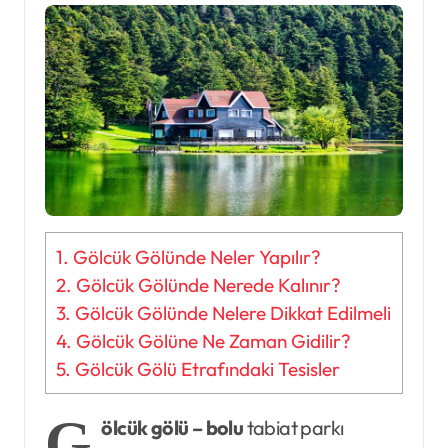
1.
​​​​​​Gölcük Gölünde Neler Yapılır?
2.
Gölcük Gölünde Nerede Kalınır?
3.
Gölcük Gölünde Nelere Dikkat Edilmeli
4.
Gölcük Gölüne Ne Zaman Gidilir?
5.
Gölcük Gölü Etrafındaki Tesisler
G
ölcük gölü – bolu
tabiat parkı