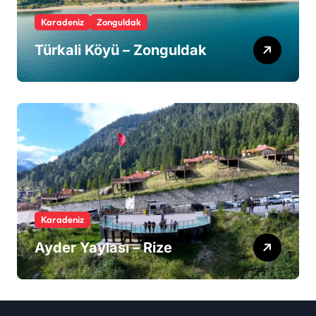
Karadeniz
Zonguldak
Türkali Köyü – Zonguldak
Karadeniz
Ayder Yaylası – Rize