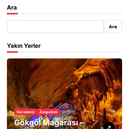
Ara
Ara
Yakın Yerler
Karadeniz
Zonguldak
Gökgöl Mağarası –