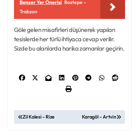
Benzer Yer Önerisi
Boztepe –
Trabzon
Göle gelen misafirleri düşünerek yapılan
tesislerde her türlü ihtiyaca cevap verilir.
Sizde bu alanlarda harika zamanlar geçirin.
Y
Zil Kalesi – Rize
Karagöl – Artvin
a
z