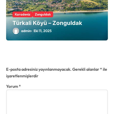
Karadeniz
Zonguldak
Türkali Köyü – Zonguldak
admin
Eki 11, 2025
Bir yanıt yazın
E-posta adresiniz yayınlanmayacak.
Gerekli alanlar
*
ile
işaretlenmişlerdir
Yorum
*