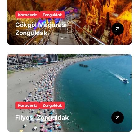
Karadeniz
Zonguldak
Gökgöl Mağarası –
Zonguldak
Karadeniz
Zonguldak
Filyos, Zonguldak