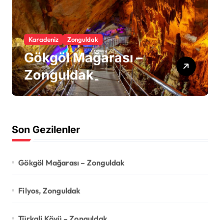
Karadeniz
Zonguldak
Gökgöl Mağarası –
Zonguldak
Son Gezilenler
Gökgöl Mağarası – Zonguldak
Filyos, Zonguldak
Türkali Köyü – Zonguldak