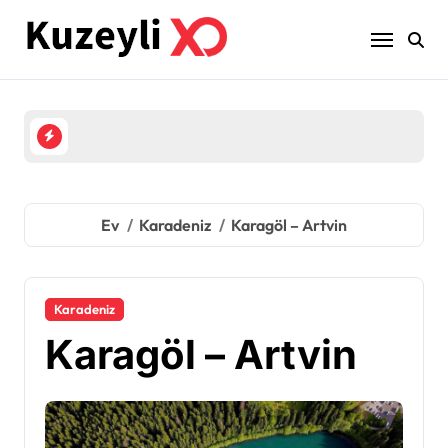
İçeriğe
geç
Ev
Karadeniz
Karagöl – Artvin
Karadeniz
Karagöl – Artvin