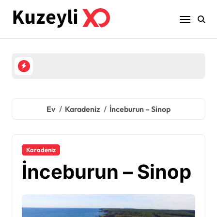
İçeriğe
geç
Ev
Karadeniz
İnceburun – Sinop
Karadeniz
İnceburun – Sinop