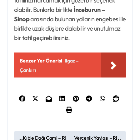
tatilinizi harcamak için güzel bir seçenek
olabilir. Bunlarla birlikte
İnceburun –
Sinop
arasında bulunan yolların engebesi ile
birlikte uzak düşlere dalabilir ve unutulmaz
bir tatil geçirebilirsiniz.
Benzer Yer Önerisi
Ilgaz –
Çankırı
Y
Kıble Dağı Cami – Ri
Verçenik Yaylası – Ri