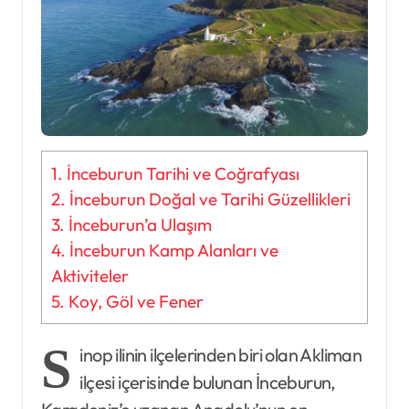
1.
İnceburun Tarihi ve Coğrafyası
2.
İnceburun Doğal ve Tarihi Güzellikleri
3.
İnceburun’a Ulaşım
4.
İnceburun Kamp Alanları ve
Aktiviteler
5.
Koy, Göl ve Fener
S
inop ilinin ilçelerinden biri olan Akliman
ilçesi içerisinde bulunan İnceburun,