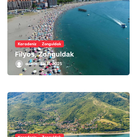
Karadeniz
Zonguldak
Filyos, Zonguldak
admin
Eki 11, 2025