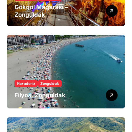
Gökgöl Mağarası –
Zonguldak
Karadeniz
Zonguldak
Filyos, Zonguldak