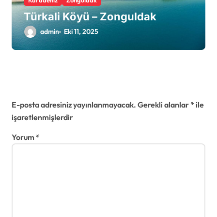
Karadeniz
Zonguldak
Türkali Köyü – Zonguldak
admin
Eki 11, 2025
Bir yanıt yazın
E-posta adresiniz yayınlanmayacak.
Gerekli alanlar
*
ile
işaretlenmişlerdir
Yorum
*